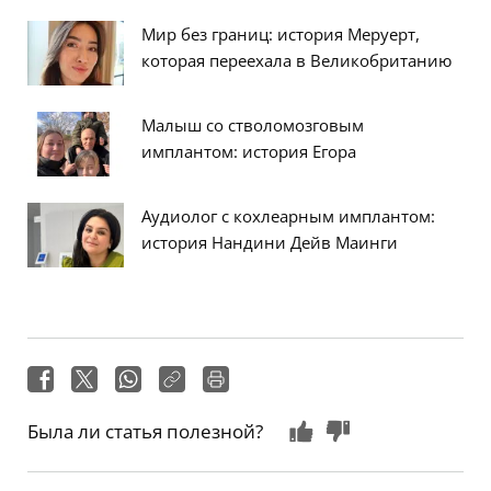
Мир без границ: история Меруерт,
которая переехала в Великобританию
Малыш со стволомозговым
имплантом: история Егора
Аудиолог с кохлеарным имплантом:
история Нандини Дейв Маинги
Была ли статья полезной?