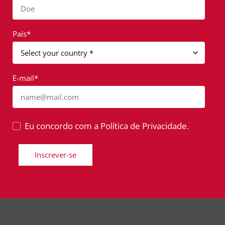
Doe
País*
E-mail*
name@mail.com
Eu concordo com a Política de Privacidade.
Inscrever-se