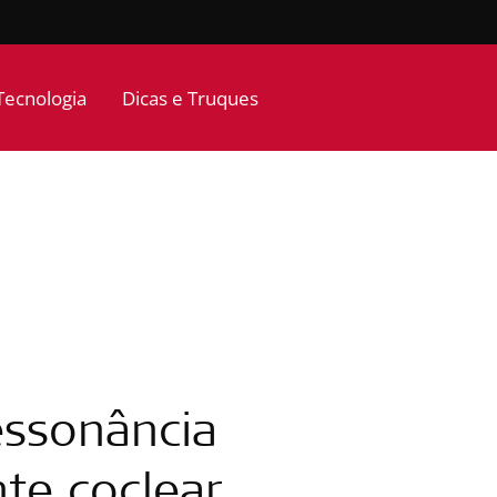
Tecnologia
Dicas e Truques
essonância
te coclear