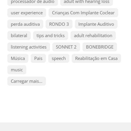
processador de áudio
adult with hearing loss
user experience
Crianças Com Implante Coclear
perda auditiva
RONDO 3
Implante Auditivo
bilateral
tips and tricks
adult rehabilitation
listening activities
SONNET 2
BONEBRIDGE
Música
Pais
speech
Reabilitação em Casa
music
Carregar mais...