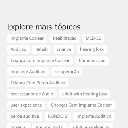
Explore mais tópicos
Implante Coclear
Reabilitação
MED-EL
Audição
Rehab
criança
hearing loss
Criança Com Implante Coclear
Comunicação
Implante Auditivo
recuperação
Criança Com Perda Auditiva
processador de áudio
adult with hearing loss
user experience
Crianças Com Implante Coclear
perda auditiva
RONDO 3
Implante Auditivo
bilateral
tips and tricks
adult rehabilitation