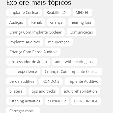
Explore mais tópicos
Implante Coclear
Reabilitação
MED-EL
Audição
Rehab
criança
hearing loss
Criança Com Implante Coclear
Comunicação
Implante Auditivo
recuperação
Criança Com Perda Auditiva
processador de áudio
adult with hearing loss
user experience
Crianças Com Implante Coclear
perda auditiva
RONDO 3
Implante Auditivo
bilateral
tips and tricks
adult rehabilitation
listening activities
SONNET 2
BONEBRIDGE
Carregar mais...