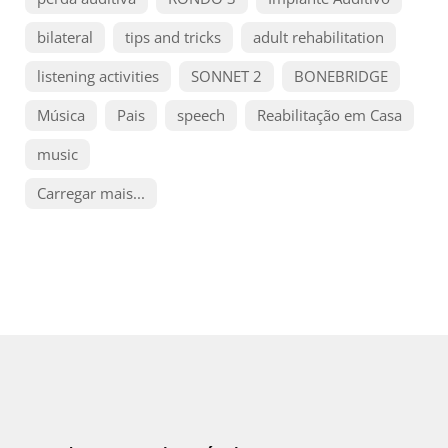
bilateral
tips and tricks
adult rehabilitation
listening activities
SONNET 2
BONEBRIDGE
Música
Pais
speech
Reabilitação em Casa
music
Carregar mais...