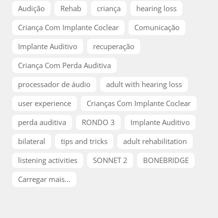
Audição
Rehab
criança
hearing loss
Criança Com Implante Coclear
Comunicação
Implante Auditivo
recuperação
Criança Com Perda Auditiva
processador de áudio
adult with hearing loss
user experience
Crianças Com Implante Coclear
perda auditiva
RONDO 3
Implante Auditivo
bilateral
tips and tricks
adult rehabilitation
listening activities
SONNET 2
BONEBRIDGE
Carregar mais...