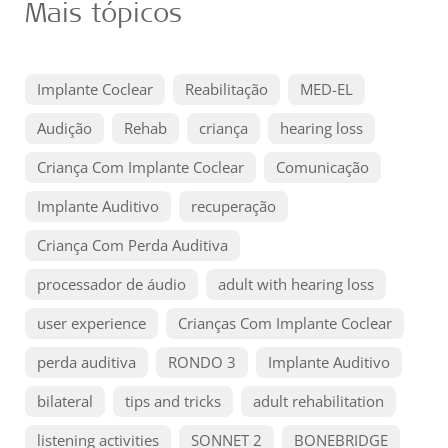
Mais tópicos
Implante Coclear
Reabilitação
MED-EL
Audição
Rehab
criança
hearing loss
Criança Com Implante Coclear
Comunicação
Implante Auditivo
recuperação
Criança Com Perda Auditiva
processador de áudio
adult with hearing loss
user experience
Crianças Com Implante Coclear
perda auditiva
RONDO 3
Implante Auditivo
bilateral
tips and tricks
adult rehabilitation
listening activities
SONNET 2
BONEBRIDGE