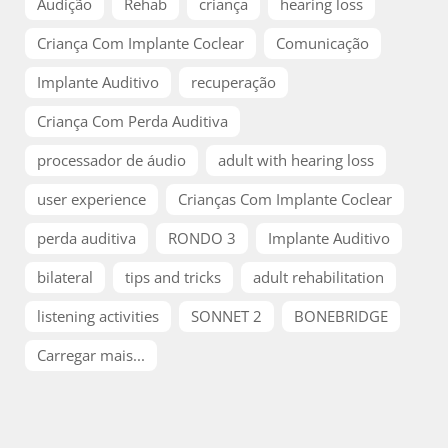
Audição
Rehab
criança
hearing loss
Criança Com Implante Coclear
Comunicação
Implante Auditivo
recuperação
Criança Com Perda Auditiva
processador de áudio
adult with hearing loss
user experience
Crianças Com Implante Coclear
perda auditiva
RONDO 3
Implante Auditivo
bilateral
tips and tricks
adult rehabilitation
listening activities
SONNET 2
BONEBRIDGE
Carregar mais...