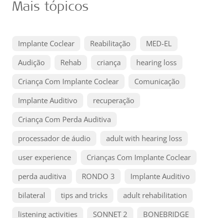
Mais tópicos
Implante Coclear
Reabilitação
MED-EL
Audição
Rehab
criança
hearing loss
Criança Com Implante Coclear
Comunicação
Implante Auditivo
recuperação
Criança Com Perda Auditiva
processador de áudio
adult with hearing loss
user experience
Crianças Com Implante Coclear
perda auditiva
RONDO 3
Implante Auditivo
bilateral
tips and tricks
adult rehabilitation
listening activities
SONNET 2
BONEBRIDGE