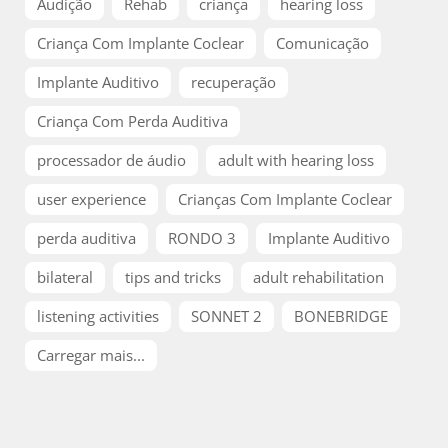
Audição
Rehab
criança
hearing loss
Criança Com Implante Coclear
Comunicação
Implante Auditivo
recuperação
Criança Com Perda Auditiva
processador de áudio
adult with hearing loss
user experience
Crianças Com Implante Coclear
perda auditiva
RONDO 3
Implante Auditivo
bilateral
tips and tricks
adult rehabilitation
listening activities
SONNET 2
BONEBRIDGE
Carregar mais...