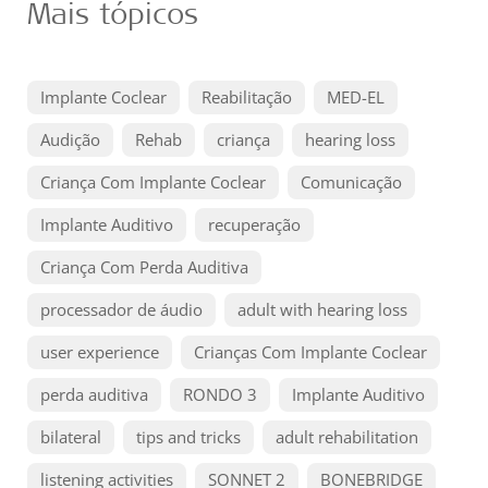
Mais tópicos
Implante Coclear
Reabilitação
MED-EL
Audição
Rehab
criança
hearing loss
Criança Com Implante Coclear
Comunicação
Implante Auditivo
recuperação
Criança Com Perda Auditiva
processador de áudio
adult with hearing loss
user experience
Crianças Com Implante Coclear
perda auditiva
RONDO 3
Implante Auditivo
bilateral
tips and tricks
adult rehabilitation
listening activities
SONNET 2
BONEBRIDGE