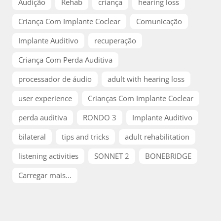
Audição
Rehab
criança
hearing loss
Criança Com Implante Coclear
Comunicação
Implante Auditivo
recuperação
Criança Com Perda Auditiva
processador de áudio
adult with hearing loss
user experience
Crianças Com Implante Coclear
perda auditiva
RONDO 3
Implante Auditivo
bilateral
tips and tricks
adult rehabilitation
listening activities
SONNET 2
BONEBRIDGE
Carregar mais...