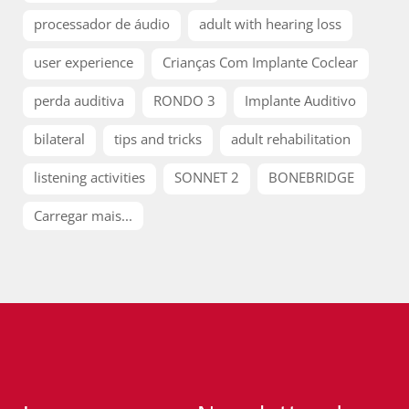
processador de áudio
adult with hearing loss
user experience
Crianças Com Implante Coclear
perda auditiva
RONDO 3
Implante Auditivo
bilateral
tips and tricks
adult rehabilitation
listening activities
SONNET 2
BONEBRIDGE
Carregar mais...