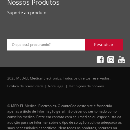
Nossos Produtos
Suporte ao produto
Pesquisar
O que está procurando?
2025 MED-EL Medical Electronics. Todos os direitos reservados.
Política de privacidade
Nota legal
Definições de cookies
© MED-EL Medical Electronics. O conteúdo deste site é fornecido
apenas a título de informação geral, não devendo ser tomado como
conselho médico. Entre em contato com seu médico ou especialista da
audição para se informar sobre o tipo de solução auditiva adequada às
suas necessidades específicas. Nem todos os produtos, recursos ou