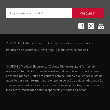
Pesquisar
O que está procurando?
2025 MED-EL Medical Electronics. Todos os direitos reservados.
Política de privacidade
Nota legal
Definições de cookies
© MED-EL Medical Electronics. O conteúdo deste site é fornecido
apenas a título de informação geral, não devendo ser tomado como
conselho médico. Entre em contato com seu médico ou especialista da
audição para se informar sobre o tipo de solução auditiva adequada às
suas necessidades específicas. Nem todos os produtos, recursos ou
indicações mostrados estão disponíveis em todas as áreas.