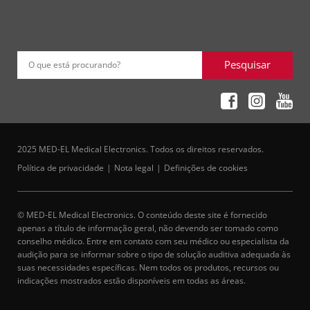
Pesquisar
O que está procurando?
2025 MED-EL Medical Electronics. Todos os direitos reservados.
Política de privacidade
Nota legal
Definições de cookies
© MED-EL Medical Electronics. O conteúdo deste site é fornecido
apenas a título de informação geral, não devendo ser tomado como
conselho médico. Entre em contato com seu médico ou especialista da
audição para se informar sobre o tipo de solução auditiva adequada às
suas necessidades específicas. Nem todos os produtos, recursos ou
indicações mostrados estão disponíveis em todas as áreas.