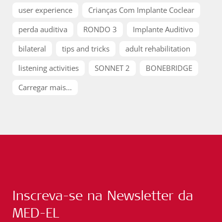
user experience
Crianças Com Implante Coclear
perda auditiva
RONDO 3
Implante Auditivo
bilateral
tips and tricks
adult rehabilitation
listening activities
SONNET 2
BONEBRIDGE
Carregar mais...
Inscreva-se na Newsletter da
MED-EL