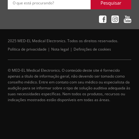
Pesquisar
O que está procurando?
2025 MED-EL Medical Electronics. Todos os direitos reservados.
Política de privacidade
Nota legal
Definições de cookies
© MED-EL Medical Electronics. O conteúdo deste site é fornecido
apenas a título de informação geral, não devendo ser tomado como
conselho médico. Entre em contato com seu médico ou especialista da
audição para se informar sobre o tipo de solução auditiva adequada às
suas necessidades específicas. Nem todos os produtos, recursos ou
indicações mostrados estão disponíveis em todas as áreas.