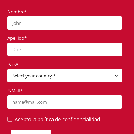
Nombre*
John
Apellido*
Doe
País*
E-Mail*
name@mail.com
Acepto la política de confidencialidad.