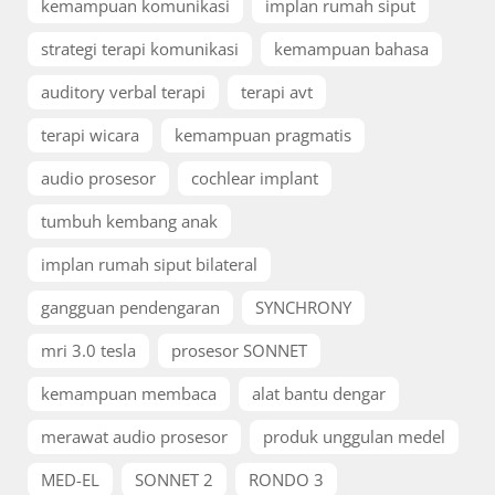
kemampuan komunikasi
implan rumah siput
strategi terapi komunikasi
kemampuan bahasa
auditory verbal terapi
terapi avt
terapi wicara
kemampuan pragmatis
audio prosesor
cochlear implant
tumbuh kembang anak
implan rumah siput bilateral
gangguan pendengaran
SYNCHRONY
mri 3.0 tesla
prosesor SONNET
kemampuan membaca
alat bantu dengar
merawat audio prosesor
produk unggulan medel
MED-EL
SONNET 2
RONDO 3