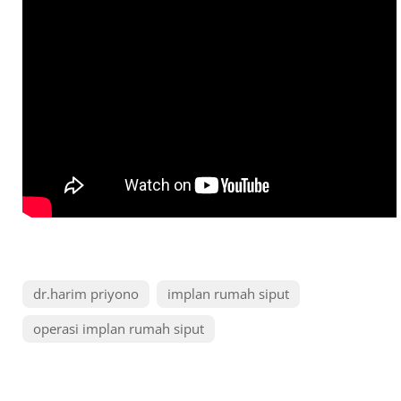
dr.harim priyono
implan rumah siput
operasi implan rumah siput