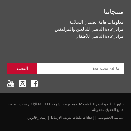
منتجاتنا
معلومات هامة لضمان السلامة
مواد إعادة التأهيل للبالغين والمراهقين
مواد إعادة التأهيل للأطفال
البحث
ما الذي تبحث عنه؟
حقوق الطبع والنشر © لعام 2025 محفوظة لشركة MED-EL للإلكترونيات الطبية،
جميع الحقوق محفوظة
سياسة الخصوصية
إعدادات ملفات تعريف الارتباط
إشعار قانوني