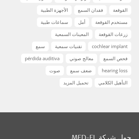
القوقعة
فقدان السمع
الأجهزة الطبية
مستخدم القوقعة
أمل
سماعات طبية
زرعات القوقعة
المعينات السمعية
cochlear implant
تقنيات سمعية
سمع
فحص السمع
معالج صوتي
pérdida auditiva
hearing loss
ضعف سمع
صوت
التأهيل الكلامي
تحميل المزيد
حول شركة MED-EL