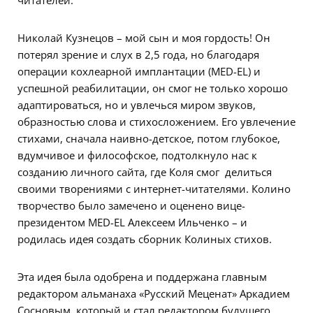
читателей.
Николай Кузнецов – мой сын и моя гордость! Он
потерял зрение и слух в 2,5 года, но благодаря
операции кохлеарной имплантации (MED-EL) и
успешной реабилитации, он смог не только хорошо
адаптироваться, но и увлечься миром звуков,
образностью слова и стихосложением. Его увлечение
стихами, сначала наивно-детское, потом глубокое,
вдумчивое и философское, подтолкнуло нас к
созданию личного сайта, где Коля смог делиться
своими творениями с интернет-читателями. Колино
творчество было замечено и оценено вице-
президентом MED-EL Алексеем Ильченко – и
родилась идея создать сборник Колиных стихов.
Эта идея была одобрена и поддержана главным
редактором альманаха «Русский Меценат» Аркадием
Сосновым, который и стал редактором будущего