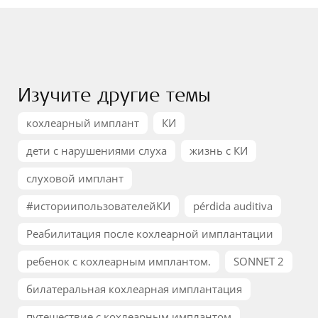
Изучите другие темы
кохлеарный имплант
КИ
дети с нарушениями слуха
жизнь с КИ
слуховой имплант
#историипользователейКИ
pérdida auditiva
Реабилитация после кохлеарной имплантации
ребенок с кохлеарным имплантом.
SONNET 2
билатеральная кохлеарная имплантация
путешествие с кохлеарным имплантом