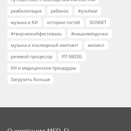
реабилитация
ребенок
#youhear
музыка и КИ
истории гостей
SONNET
#творческийфестиваль
#нашизвёздочки
музыка и кохлеарный имплант
мюзикл
речевой процессор
РП MEDEL
КИ и медицинские процедуры
Загрузить больше
О компании MED-EL