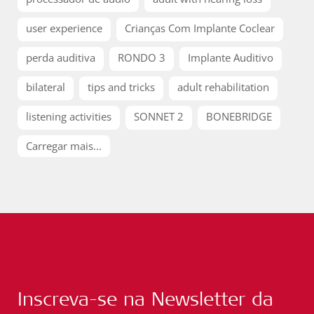
user experience
Crianças Com Implante Coclear
perda auditiva
RONDO 3
Implante Auditivo
bilateral
tips and tricks
adult rehabilitation
listening activities
SONNET 2
BONEBRIDGE
Carregar mais...
Inscreva-se na Newsletter da