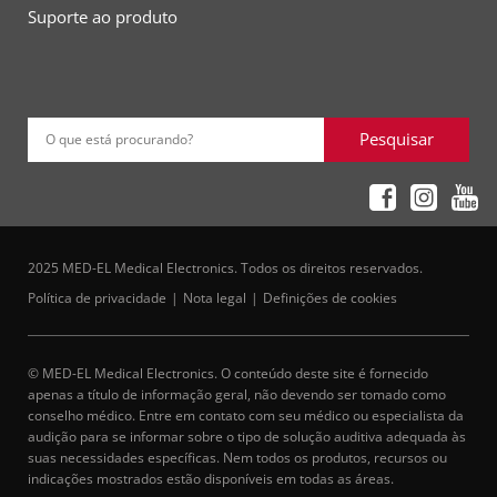
Suporte ao produto
Pesquisar
O que está procurando?
2025 MED-EL Medical Electronics. Todos os direitos reservados.
Política de privacidade
Nota legal
Definições de cookies
© MED-EL Medical Electronics. O conteúdo deste site é fornecido
apenas a título de informação geral, não devendo ser tomado como
conselho médico. Entre em contato com seu médico ou especialista da
audição para se informar sobre o tipo de solução auditiva adequada às
suas necessidades específicas. Nem todos os produtos, recursos ou
indicações mostrados estão disponíveis em todas as áreas.