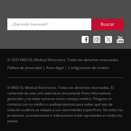
Buscar
¿Qué estás buscando?
© 2025 MED-EL Medical Electronics. Todos los derechos reservados.
Política de privacidad
Aviso legal
Configuración de cookies
© MED-EL Medical Electronics. Todos los derechos reservados. El
contenido de este sitio web tiene únicamente fines informativos
generales y no debe tomarse como consejo médico. Póngase en
contacto con su médico o audioprotesista para saber qué tipo de
solución auditiva se adapta a sus necesidades específicas. No todos los
productos, características o indicaciones están aprobados en todos los
países.