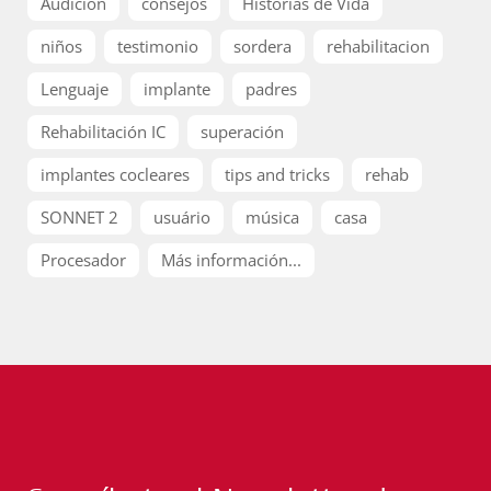
Audición
consejos
Historias de Vida
niños
testimonio
sordera
rehabilitacion
Lenguaje
implante
padres
Rehabilitación IC
superación
implantes cocleares
tips and tricks
rehab
SONNET 2
usuário
música
casa
Procesador
Más información...