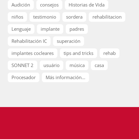
Audición
consejos
Historias de Vida
niños
testimonio
sordera
rehabilitacion
Lenguaje
implante
padres
Rehabilitación IC
superación
implantes cocleares
tips and tricks
rehab
SONNET 2
usuário
música
casa
Procesador
Más información...