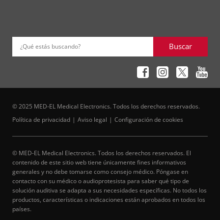
Buscar
¿Qué estás buscando?
© 2025 MED-EL Medical Electronics. Todos los derechos reservados.
Política de privacidad
Aviso legal
Configuración de cookies
© MED-EL Medical Electronics. Todos los derechos reservados. El
contenido de este sitio web tiene únicamente fines informativos
generales y no debe tomarse como consejo médico. Póngase en
contacto con su médico o audioprotesista para saber qué tipo de
solución auditiva se adapta a sus necesidades específicas. No todos los
productos, características o indicaciones están aprobados en todos los
países.