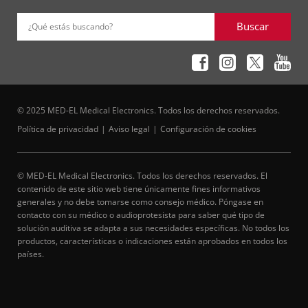
Buscar
¿Qué estás buscando?
© 2025 MED-EL Medical Electronics. Todos los derechos reservados.
Política de privacidad
Aviso legal
Configuración de cookies
© MED-EL Medical Electronics. Todos los derechos reservados. El
contenido de este sitio web tiene únicamente fines informativos
generales y no debe tomarse como consejo médico. Póngase en
contacto con su médico o audioprotesista para saber qué tipo de
solución auditiva se adapta a sus necesidades específicas. No todos los
productos, características o indicaciones están aprobados en todos los
países.