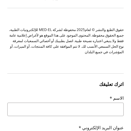
حقوق الطبع والنشر © لعام2025 محفوظة لشركة MED-EL للإلكترونيات الطبية،
جميع الحقوق محفوظة. المحتوى الموجود على هذا الموقع هو لأغراض إعلامية عامة
فقط ولا ينبغي اعتباره نصيحة طبية. اتصل بطبيبك أو أخصائي السمعيات لمعرفة
نوع الحل السمعي الأنسب لك. لا تتم الموافقة على كافة المنتجات، أو الميزات، أو
المؤشرات في جميع البلدان
اترك تعليقك
الاسم
*
عنوان البريد الإلكتروني
*