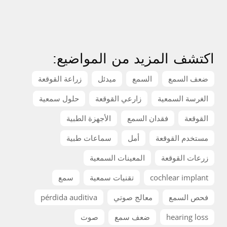
اكتشف المزيد من المواضيع:
ضعف السمع
السمع
ميدئل
زراعة القوقعة
الغرسة السمعية
زارعي القوقعة
حلول سمعية
القوقعة
فقدان السمع
الأجهزة الطبية
مستخدم القوقعة
أمل
سماعات طبية
زرعات القوقعة
المعينات السمعية
cochlear implant
تقنيات سمعية
سمع
فحص السمع
معالج صوتي
pérdida auditiva
hearing loss
ضعف سمع
صوت