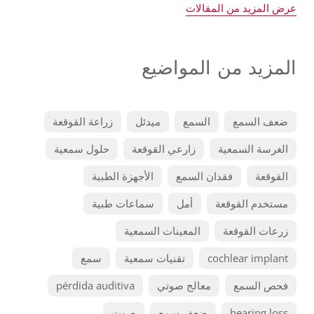
عرض المزيد من المقالات
المزيد من المواضيع
ضعف السمع
السمع
ميدئل
زراعة القوقعة
الغرسة السمعية
زارعي القوقعة
حلول سمعية
القوقعة
فقدان السمع
الأجهزة الطبية
مستخدم القوقعة
أمل
سماعات طبية
زرعات القوقعة
المعينات السمعية
cochlear implant
تقنيات سمعية
سمع
فحص السمع
معالج صوتي
pérdida auditiva
hearing loss
ضعف سمع
صوت