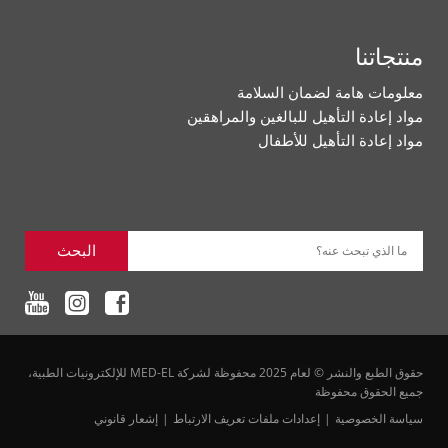
منتجاتنا
معلومات هامة لضمان السلامة
مواد إعادة التأهيل للبالغين والمراهقين
مواد إعادة التأهيل للأطفال
البحث
ما الذي تبحث عنه؟
حقوق الطبع والنشر © لعام 2025 محفوظة لشركة MED-EL للإلكترونيات الطبية،
جميع الحقوق محفوظة
سياسة الخصوصية
إعدادات ملفات تعريف الارتباط
إشعار قانوني