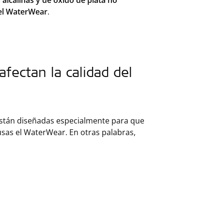
s alcalinas y de óxido de plata no
n el WaterWear
.
afectan la calidad del
stán diseñadas especialmente para que
sas el WaterWear. En otras palabras,