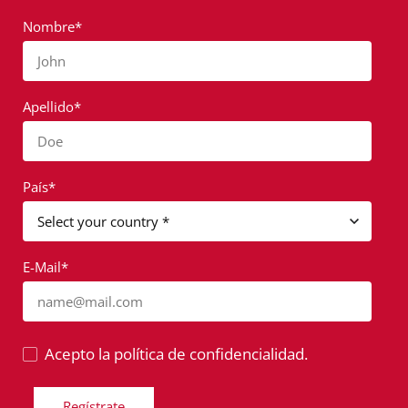
Nombre*
John
Apellido*
Doe
País*
E-Mail*
name@mail.com
Acepto la política de confidencialidad.
Regístrate