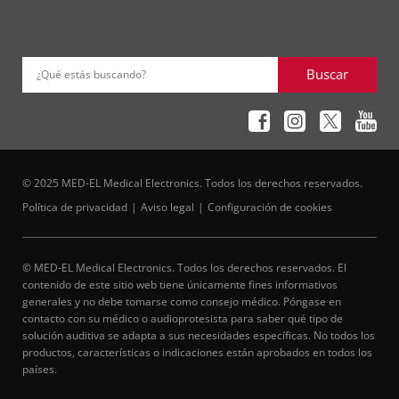
Buscar
¿Qué estás buscando?
© 2025 MED-EL Medical Electronics. Todos los derechos reservados.
Política de privacidad
Aviso legal
Configuración de cookies
© MED-EL Medical Electronics. Todos los derechos reservados. El
contenido de este sitio web tiene únicamente fines informativos
generales y no debe tomarse como consejo médico. Póngase en
contacto con su médico o audioprotesista para saber qué tipo de
solución auditiva se adapta a sus necesidades específicas. No todos los
productos, características o indicaciones están aprobados en todos los
países.