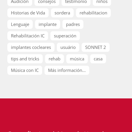
Audición
consejos
testimonio
niños
Historias de Vida
sordera
rehabilitacion
Lenguaje
implante
padres
Rehabilitación IC
superación
implantes cocleares
usuário
SONNET 2
tips and tricks
rehab
música
casa
Música con IC
Más información...