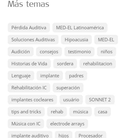
Más temas
Pérdida Auditiva
MED-EL Latinoamérica
Soluciones Auditivas
Hipoacusia
MED-EL
Audición
consejos
testimonio
niños
Historias de Vida
sordera
rehabilitacion
Lenguaje
implante
padres
Rehabilitación IC
superación
implantes cocleares
usuário
SONNET 2
tips and tricks
rehab
música
casa
Música con IC
electrode arrays
implante auditivo
hijos
Procesador