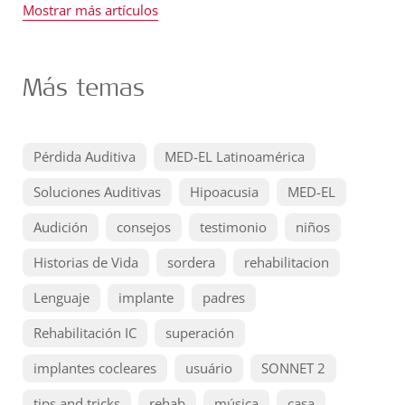
Mostrar más artículos
Más temas
Pérdida Auditiva
MED-EL Latinoamérica
Soluciones Auditivas
Hipoacusia
MED-EL
Audición
consejos
testimonio
niños
Historias de Vida
sordera
rehabilitacion
Lenguaje
implante
padres
Rehabilitación IC
superación
implantes cocleares
usuário
SONNET 2
tips and tricks
rehab
música
casa