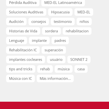
Pérdida Auditiva
MED-EL Latinoamérica
Soluciones Auditivas
Hipoacusia
MED-EL
Audición
consejos
testimonio
niños
Historias de Vida
sordera
rehabilitacion
Lenguaje
implante
padres
Rehabilitación IC
superación
implantes cocleares
usuário
SONNET 2
tips and tricks
rehab
música
casa
Música con IC
Más información...