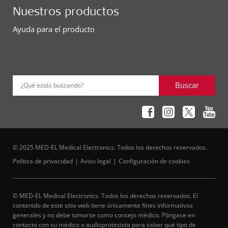
Nuestros productos
Ayuda para el producto
Buscar
¿Qué estás buscando?
© 2025 MED-EL Medical Electronics. Todos los derechos reservados.
Política de privacidad
Aviso legal
Configuración de cookies
© MED-EL Medical Electronics. Todos los derechos reservados. El
contenido de este sitio web tiene únicamente fines informativos
generales y no debe tomarse como consejo médico. Póngase en
contacto con su médico o audioprotesista para saber qué tipo de