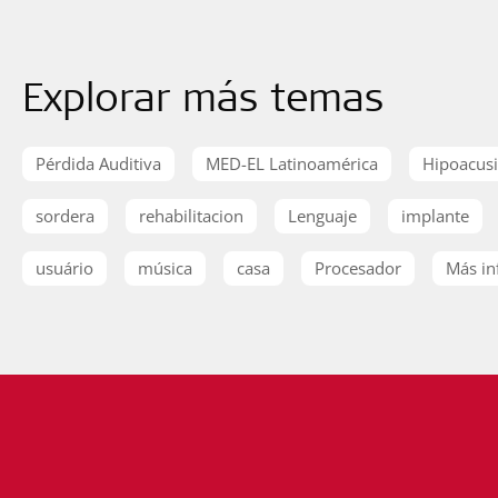
Explorar más temas
Pérdida Auditiva
MED-EL Latinoamérica
Hipoacus
sordera
rehabilitacion
Lenguaje
implante
usuário
música
casa
Procesador
Más in