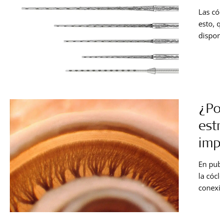
Las có
esto, 
dispon
difere
base f
¿Po
est
imp
En pu
la cóc
conexi
razone
nos en