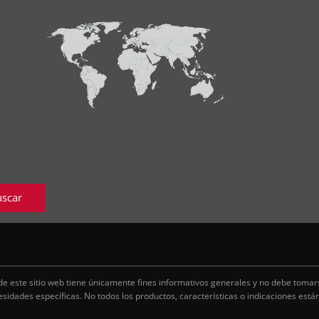
scar
de este sitio web tiene únicamente fines informativos generales y no debe tom
esidades específicas. No todos los productos, características o indicaciones está