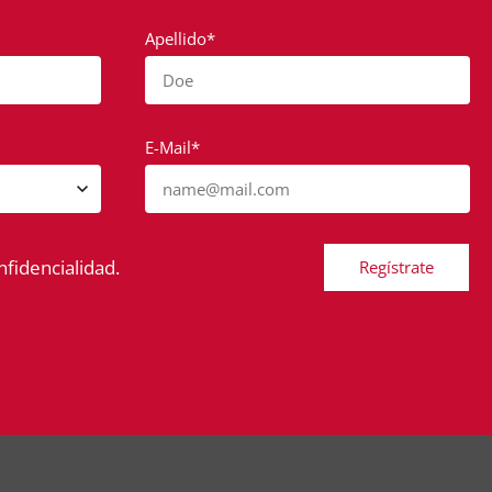
Apellido*
Doe
E-Mail*
name@mail.com
nfidencialidad.
Regístrate