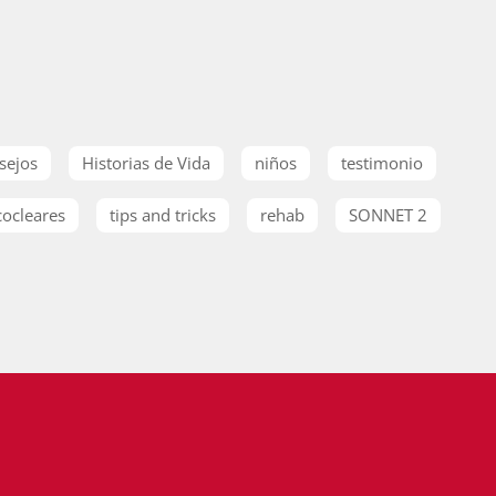
sejos
Historias de Vida
niños
testimonio
cocleares
tips and tricks
rehab
SONNET 2