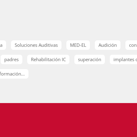
ia
Soluciones Auditivas
MED-EL
Audición
con
padres
Rehabilitación IC
superación
implantes 
formación...