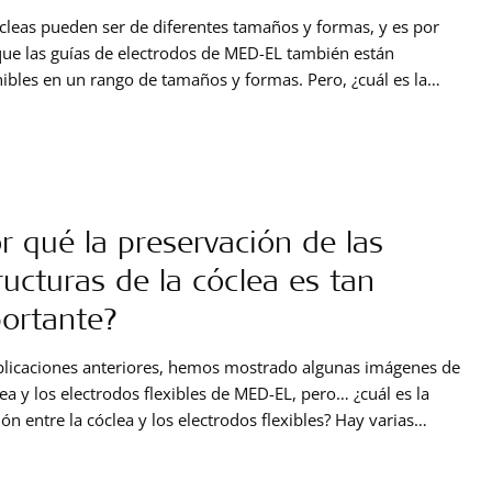
cleas pueden ser de diferentes tamaños y formas, y es por
que las guías de electrodos de MED-EL también están
ibles en un rango de tamaños y formas. Pero, ¿cuál es la
ncia entre las guías de electrodos y por qué hay tantas? La
undamental de los electrodos de MED-EL sigue la
r qué la preservación de las
ructuras de la cóclea es tan
ortante?
blicaciones anteriores, hemos mostrado algunas imágenes de
lea y los electrodos flexibles de MED-EL, pero… ¿cuál es la
ón entre la cóclea y los electrodos flexibles? Hay varias
s por las cuales la flexibilidad es tan importante. En este post
focaremos sólo en una de ellas: cuán delicada es la cóclea. La