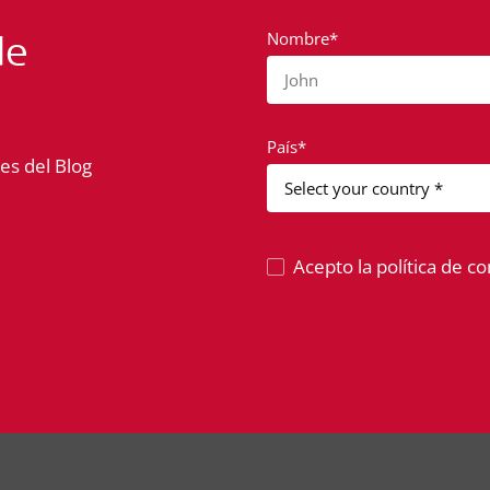
de
Nombre*
John
País*
es del Blog
Acepto la política de co