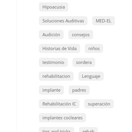
Hipoacusia
Soluciones Auditivas
MED-EL
Audición
consejos
Historias de Vida
niños
testimonio
sordera
rehabilitacion
Lenguaje
implante
padres
Rehabilitación IC
superación
implantes cocleares
tips and tricks
rehab