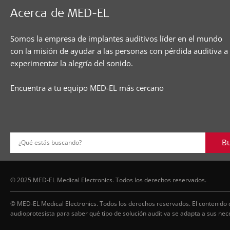
Acerca de MED-EL
Somos la empresa de implantes auditivos líder en el mundo
con la misión de ayudar a las personas con pérdida auditiva a
experimentar la alegría del sonido.
Encuentra a tu equipo MED-EL más cercano
Bu
¿Qué estás buscando?
© 2025 MED-EL Medical Electronics. Todos los derechos reservados.
© MED-EL Medical Electronics. Todos los derechos reservados. El contenido 
audioprotesista para saber qué tipo de solución auditiva se adapta a sus nec