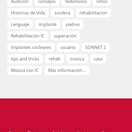
Audición
consejos
testimonio
niños
Historias de Vida
sordera
rehabilitacion
Lenguaje
implante
padres
Rehabilitación IC
superación
implantes cocleares
usuário
SONNET 2
tips and tricks
rehab
música
casa
Música con IC
Más información...