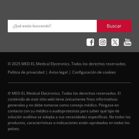
Buscar
¿Qué estás buscando?
© 2025 MED-EL Medical Electronics. Todos los derechos reservados.
Política de privacidad
Aviso legal
Configuración de cookies
© MED-EL Medical Electronics. Todos los derechos reservados. El
contenido de este sitio web tiene únicamente fines informativos
generales y no debe tomarse como consejo médico. Póngase en
contacto con su médico o audioprotesista para saber qué tipo de
solución auditiva se adapta a sus necesidades específicas. No todos los
productos, características o indicaciones están aprobados en todos los
países.