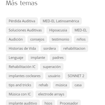
Más temas
Pérdida Auditiva
MED-EL Latinoamérica
Soluciones Auditivas
Hipoacusia
MED-EL
Audición
consejos
testimonio
niños
Historias de Vida
sordera
rehabilitacion
Lenguaje
implante
padres
Rehabilitación IC
superación
implantes cocleares
usuário
SONNET 2
tips and tricks
rehab
música
casa
Música con IC
electrode arrays
implante auditivo
hijos
Procesador