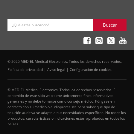
Buscar
¿Qué estás buscando?
© 2025 MED-EL Medical Electronics. Todos los derechos reservados.
Política de privacidad
Aviso legal
Configuración de cookies
© MED-EL Medical Electronics. Todos los derechos reservados. El
contenido de este sitio web tiene únicamente fines informativos
generales y no debe tomarse como consejo médico. Póngase en
contacto con su médico o audioprotesista para saber qué tipo de
solución auditiva se adapta a sus necesidades específicas. No todos los
productos, características o indicaciones están aprobados en todos los
países.