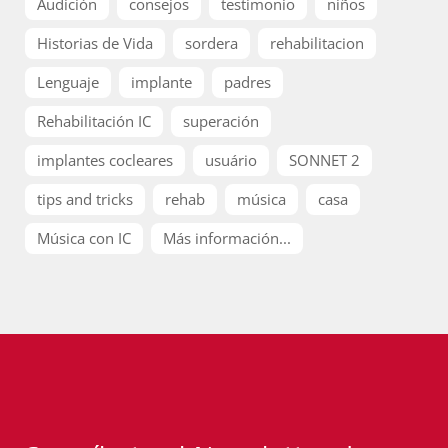
Audición
consejos
testimonio
niños
Historias de Vida
sordera
rehabilitacion
Lenguaje
implante
padres
Rehabilitación IC
superación
implantes cocleares
usuário
SONNET 2
tips and tricks
rehab
música
casa
Música con IC
Más información...