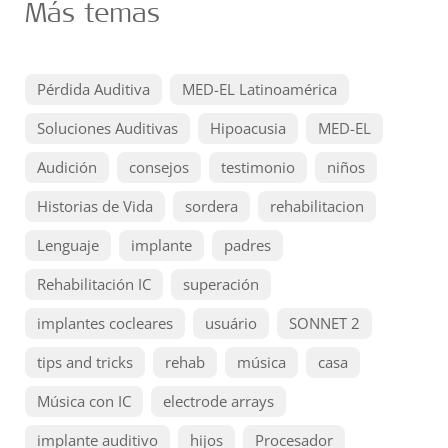
Más temas
Pérdida Auditiva
MED-EL Latinoamérica
Soluciones Auditivas
Hipoacusia
MED-EL
Audición
consejos
testimonio
niños
Historias de Vida
sordera
rehabilitacion
Lenguaje
implante
padres
Rehabilitación IC
superación
implantes cocleares
usuário
SONNET 2
tips and tricks
rehab
música
casa
Música con IC
electrode arrays
implante auditivo
hijos
Procesador