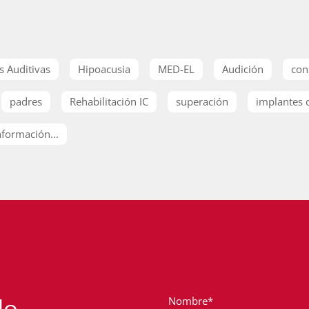
s Auditivas
Hipoacusia
MED-EL
Audición
con
padres
Rehabilitación IC
superación
implantes 
formación...
de
Nombre*