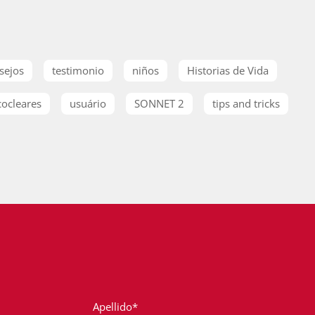
sejos
testimonio
niños
Historias de Vida
cocleares
usuário
SONNET 2
tips and tricks
Apellido*