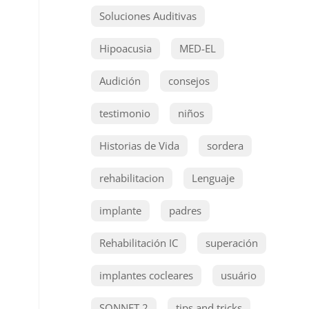
Soluciones Auditivas
Hipoacusia
MED-EL
Audición
consejos
testimonio
niños
Historias de Vida
sordera
rehabilitacion
Lenguaje
implante
padres
Rehabilitación IC
superación
implantes cocleares
usuário
SONNET 2
tips and tricks