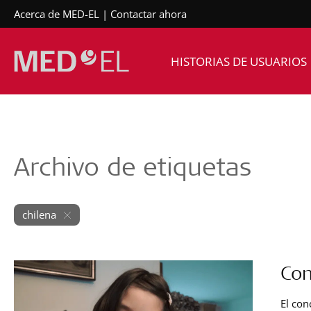
Acerca de MED-EL
Contactar ahora
HISTORIAS DE USUARIOS
Archivo de etiquetas
chilena
Con
El con