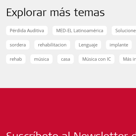
Explorar más temas
Pérdida Auditiva
MED-EL Latinoamérica
Solucione
sordera
rehabilitacion
Lenguaje
implante
rehab
música
casa
Música con IC
Más in
Suscríbete al Newsletter 