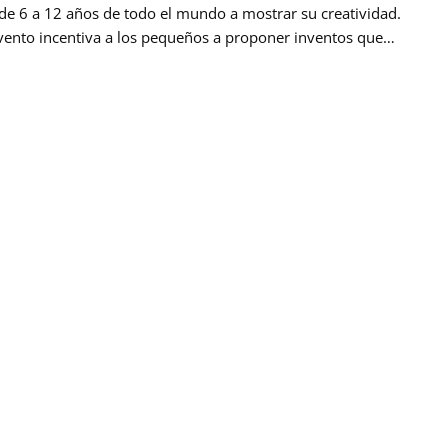
de 6 a 12 años de todo el mundo a mostrar su creatividad.
vento incentiva a los pequeños a proponer inventos que
n la calidad de vida de personas con pérdida auditiva y para
ipar cada niño puede proponer: un nuevo invento, una mejora