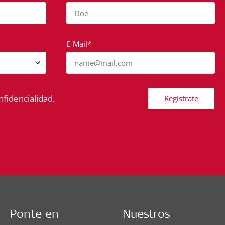
Doe
E-Mail*
name@mail.com
nfidencialidad.
Regístrate
Ponte en
Nuestros