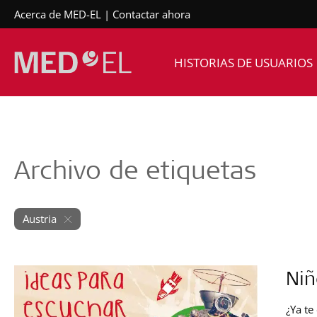
Acerca de MED-EL
Contactar ahora
HISTORIAS DE USUARIOS
Archivo de etiquetas
Austria
Niñ
¿Ya te