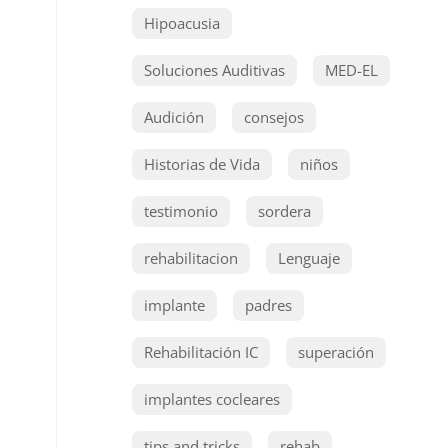
Hipoacusia
Soluciones Auditivas
MED-EL
Audición
consejos
Historias de Vida
niños
testimonio
sordera
rehabilitacion
Lenguaje
implante
padres
Rehabilitación IC
superación
implantes cocleares
tips and tricks
rehab