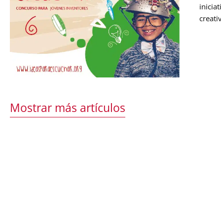
inicia
creati
de las
invent
Mostrar más artículos