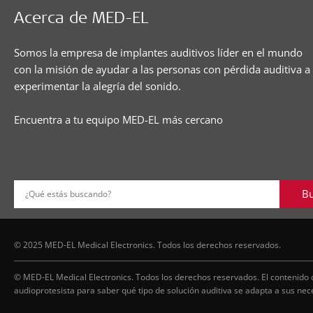
Acerca de MED-EL
Somos la empresa de implantes auditivos líder en el mundo
con la misión de ayudar a las personas con pérdida auditiva a
experimentar la alegría del sonido.
Encuentra a tu equipo MED-EL más cercano
Bu
¿Qué estás buscando?
© 2025 MED-EL Medical Electronics. Todos los derechos reservados.
© MED-EL Medical Electronics. Todos los derechos reservados. El contenido 
audioprotesista para saber qué tipo de solución auditiva se adapta a sus nec