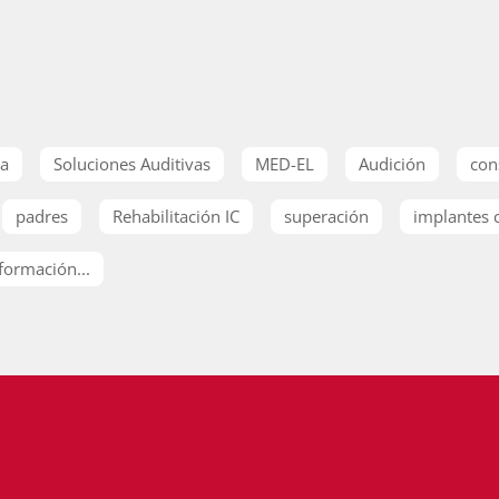
ia
Soluciones Auditivas
MED-EL
Audición
con
padres
Rehabilitación IC
superación
implantes 
formación...