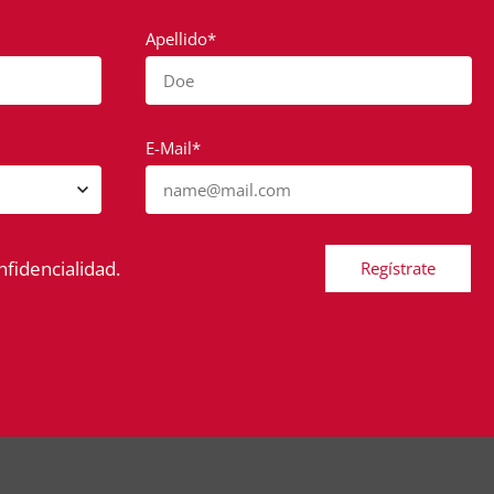
Apellido*
Doe
E-Mail*
name@mail.com
nfidencialidad.
Regístrate