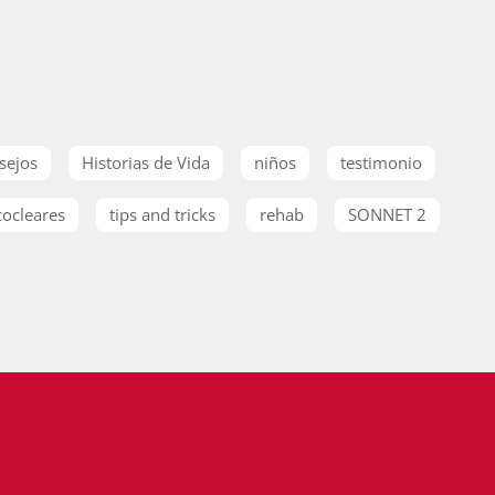
sejos
Historias de Vida
niños
testimonio
cocleares
tips and tricks
rehab
SONNET 2