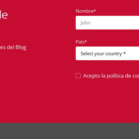
de
Nombre*
John
País*
es del Blog
Acepto la política de co