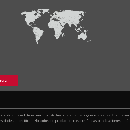
scar
de este sitio web tiene únicamente fines informativos generales y no debe tom
esidades específicas. No todos los productos, características o indicaciones está