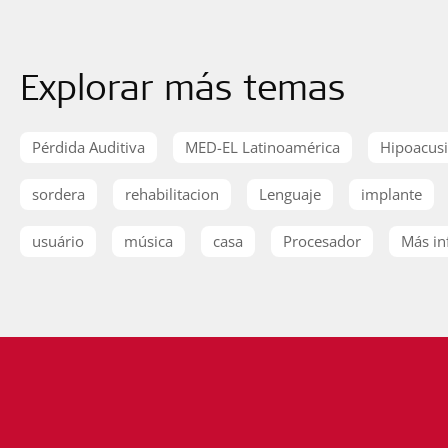
Explorar más temas
Pérdida Auditiva
MED-EL Latinoamérica
Hipoacus
sordera
rehabilitacion
Lenguaje
implante
usuário
música
casa
Procesador
Más in