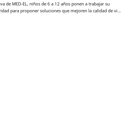
tiva de MED-EL, niños de 6 a 12 años ponen a trabajar su
vidad para proponer soluciones que mejoren la calidad de vida
 personas con pérdida auditiva. En 2016, Gino Tubaro, un
or argentino con tan sólo 20 años de edad, se hizo