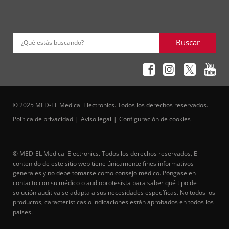
Buscar
¿Qué estás buscando?
© 2025 MED-EL Medical Electronics. Todos los derechos reservados.
Política de privacidad
Aviso legal
Configuración de cookies
© MED-EL Medical Electronics. Todos los derechos reservados. El
contenido de este sitio web tiene únicamente fines informativos
generales y no debe tomarse como consejo médico. Póngase en
contacto con su médico o audioprotesista para saber qué tipo de
solución auditiva se adapta a sus necesidades específicas. No todos los
productos, características o indicaciones están aprobados en todos los
países.