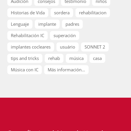
Audición
consejos
testimonio
niños
Historias de Vida
sordera
rehabilitacion
Lenguaje
implante
padres
Rehabilitación IC
superación
implantes cocleares
usuário
SONNET 2
tips and tricks
rehab
música
casa
Música con IC
Más información...