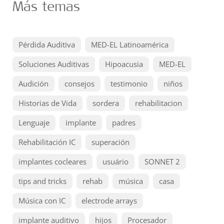
Más temas
Pérdida Auditiva
MED-EL Latinoamérica
Soluciones Auditivas
Hipoacusia
MED-EL
Audición
consejos
testimonio
niños
Historias de Vida
sordera
rehabilitacion
Lenguaje
implante
padres
Rehabilitación IC
superación
implantes cocleares
usuário
SONNET 2
tips and tricks
rehab
música
casa
Música con IC
electrode arrays
implante auditivo
hijos
Procesador