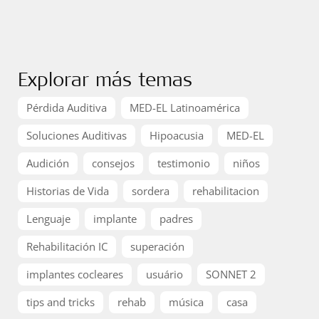
Explorar más temas
Pérdida Auditiva
MED-EL Latinoamérica
Soluciones Auditivas
Hipoacusia
MED-EL
Audición
consejos
testimonio
niños
Historias de Vida
sordera
rehabilitacion
Lenguaje
implante
padres
Rehabilitación IC
superación
implantes cocleares
usuário
SONNET 2
tips and tricks
rehab
música
casa