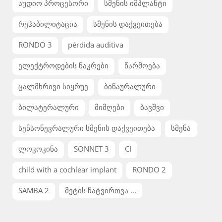
აუდიო პროცესორი
სმენის იმპლანტი
რეჰაბილიტაცია
სმენის დაქვეითება
RONDO 3
pérdida auditiva
ელექტროდების ნაკრები
წარმოება
ცალმხრივი სიყრუე
ბინაურალური
ბილატერალური
მიმღები
ბავშვი
სენსონევრალური სმენის დაქვეითება
სმენა
ლოკოკინა
SONNET 3
CI
child with a cochlear implant
RONDO 2
SAMBA 2
მეტის ჩატვირთვა ...