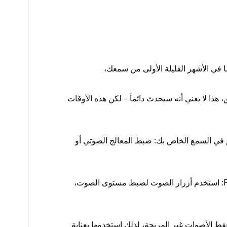
ا في الأشهر القليلة الأولى من سمعك،
 هذا لا يعني أنه سيحدث دائماً – لكن هذه الأوقات
 في السمع الخاص بك: ضبط المعالج الصوتي أو
من السهل إجراء هذه التغييرات، لأن كل ما تحتاج إليه هو FineTuner: استخدم أزرار الصوت لضبط مستوى الصوت،
 الأصوات غير المريحة، لذلك استخدمها بعناية