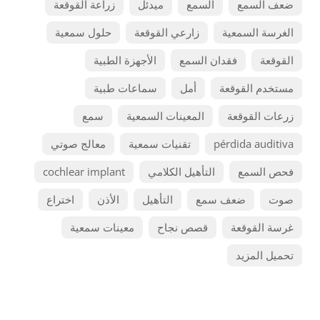
ضعف السمع
السمع
ميدئل
زراعة القوقعة
الغرسة السمعية
زارعي القوقعة
حلول سمعية
القوقعة
فقدان السمع
الأجهزة الطبية
مستخدم القوقعة
أمل
سماعات طبية
زرعات القوقعة
المعينات السمعية
سمع
pérdida auditiva
تقنيات سمعية
معالج صوتي
فحص السمع
التأهيل الكلامي
cochlear implant
صوت
ضعف سمع
التأهيل
الأذن
اختراع
غرسة القوقعة
قصص نجاح
معينات سمعية
تحميل المزيد