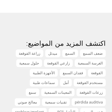
اكتشف المزيد من المواضيع:
ضعف السمع
السمع
ميدئل
زراعة القوقعة
الغرسة السمعية
زارعي القوقعة
حلول سمعية
القوقعة
فقدان السمع
الأجهزة الطبية
مستخدم القوقعة
أمل
سماعات طبية
زرعات القوقعة
المعينات السمعية
سمع
pérdida auditiva
تقنيات سمعية
معالج صوتي
فحص السمع
التأهيل الكلامي
cochlear implant