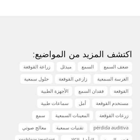
اكتشف المزيد من المواضيع:
ضعف السمع
السمع
ميدئل
زراعة القوقعة
الغرسة السمعية
زارعي القوقعة
حلول سمعية
القوقعة
فقدان السمع
الأجهزة الطبية
مستخدم القوقعة
أمل
سماعات طبية
زرعات القوقعة
المعينات السمعية
سمع
pérdida auditiva
تقنيات سمعية
معالج صوتي
فحص السمع
التأهيل الكلامي
cochlear implant