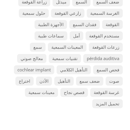
ضعف السمع
السمع
ميدئل
زراعة القوقعة
الغرسة السمعية
زارعي القوقعة
حلول سمعية
القوقعة
فقدان السمع
الأجهزة الطبية
مستخدم القوقعة
أمل
سماعات طبية
زرعات القوقعة
المعينات السمعية
سمع
pérdida auditiva
تقنيات سمعية
معالج صوتي
فحص السمع
التأهيل الكلامي
cochlear implant
صوت
ضعف سمع
التأهيل
الأذن
اختراع
غرسة القوقعة
قصص نجاح
معينات سمعية
تحميل المزيد