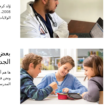
وُلد كر
08
الولايا
نفس الف
تفوّت رس
بعض 
الجد
ها هم أ
ونحن قم
المدرسة
خاصةً إ
الصف. ت
رحلة طف