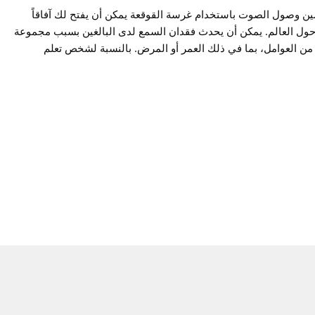
ن وصول الصوت باستخدام غرسة القوقعة يمكن أن يفتح لك آفاقاً
ول العالم. يمكن أن يحدث فقدان السمع لدى البالغين بسبب مجموعة
من العوامل، بما في ذلك العمر أو المرض. بالنسبة لشخص تعلم
قبل أن يفقد السمع، يمكن لزراعة القوقعة مساعدته على السماع مرة
سيحصل على أكثر من ذلك بكثير. سواء كانت ممارسة هوايات جديدة،
اب إلى التجمعات الاجتماعية، أو التفوق في حياتك المهنية، فإن الفرص
ة من خلال غرسة القوقعة لا حصر لها.