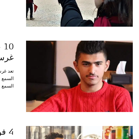
توقفت ع
كما كان
10
غرسة
تعد غرس
السمع 
السمع ب
حتى تتك
ولكي يك
4 فوائد من زراعة القوقعة للشخص البالغ