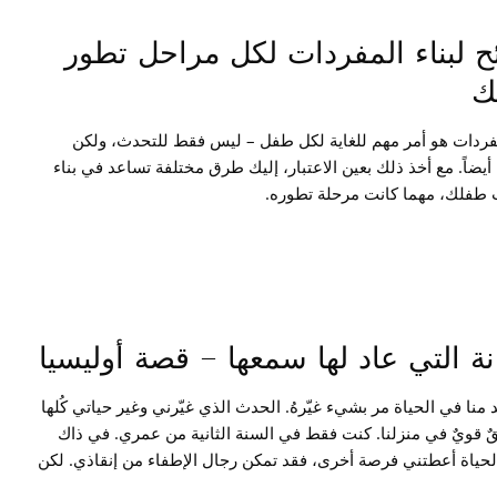
ح لبناء المفردات لكل مراحل تطور
ك
مفردات هو أمر مهم للغاية لكل طفل – ليس فقط للتحدث، ولكن
 أيضاً. مع أخذ ذلك بعين الاعتبار، إليك طرق مختلفة تساعد في بناء
طفلك، مهما كانت مرحلة تطوره.
انة التي عاد لها سمعها – قصة أوليسيا
 منا في الحياة مر بشيء غيّرهُ. الحدث الذي غيّرني وغير حياتي كُلها
ٌ قويٌ في منزلنا. كنت فقط في السنة الثانية من عمري. في ذاك
الحياة أعطتني فرصة أخرى، فقد تمكن رجال الإطفاء من إنقاذي. لكن
 الحادث، وبعد مروري بوحدات العناية المركزة، والأمراض الرئوية،