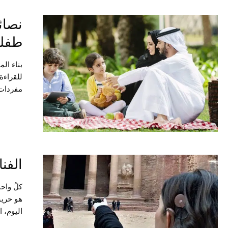
نصائ
طفل
بناء ال
للقراءة
مفردات 
الفن
كلُ واحد
هو حريق
اليوم، 
بعد هذا