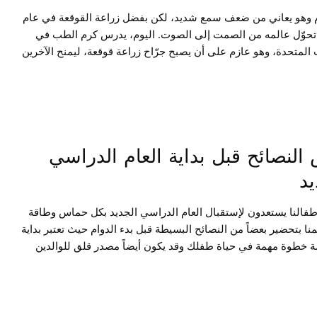
م وهو يعاني من ضعف سمع شديد، لكن بفضل زراعة القوقعة في عام
20، تحوّل عالمه من الصمت إلى الصوت. اليوم، يدرس كرم الطب في
ت المتحدة، وهو عازم على أن يصبح جرّاح زراعة قوقعة، ليمنح الآخرين
رصة التي حصل عليها. تابع القراءة لتتعرف على رحلته الملهمة — ولا
الته المليئة بالأمل في النهاية.
النصائح قبل بداية العام الدراسي
يد
طفالنا يستعدون لإستقبال العام الدراسي الجديد بكل حماس وطاقة
نا بتحضير بعضاً من النصائح البسيطة قبل بدء الدوام حيث تعتبر بداية
 خطوة مهمة في حياة طفلك وقد يكون أيضاً مصدر قلق للوالدين
ذا كان طفلك هو الطالب الوحيد الذي يعاني من ضعف السمع في غرفة
حتوي هذه المقالة على بعض النصائح المفيدة للمساعدة في تسهيل
لك إلى المدرسة.