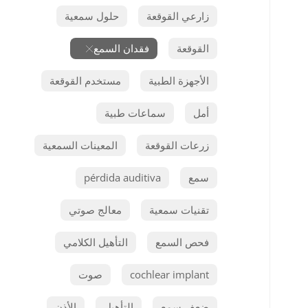
زارعي القوقعة
حلول سمعية
القوقعة
فقدان السمع
الأجهزة الطبية
مستخدم القوقعة
أمل
سماعات طبية
زرعات القوقعة
المعينات السمعية
سمع
pérdida auditiva
تقنيات سمعية
معالج صوتي
فحص السمع
التأهيل الكلامي
cochlear implant
صوت
ضعف سمع
التأهيل
الأذن