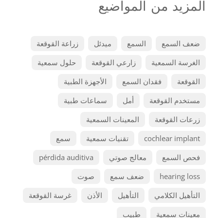
المزيد من المواضيع
ضعف السمع
السمع
ميدئل
زراعة القوقعة
الغرسة السمعية
زارعي القوقعة
حلول سمعية
القوقعة
فقدان السمع
الأجهزة الطبية
مستخدم القوقعة
أمل
سماعات طبية
زرعات القوقعة
المعينات السمعية
cochlear implant
تقنيات سمعية
سمع
فحص السمع
معالج صوتي
pérdida auditiva
hearing loss
ضعف سمع
صوت
التأهيل الكلامي
التأهيل
الأذن
غرسة القوقعة
معينات سمعية
طبيب