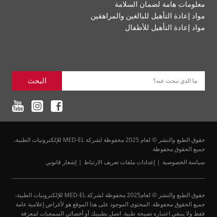
معلومات هامة لضمان السلامة
مواد إعادة التأهيل للبالغين والمراهقين
مواد إعادة التأهيل للأطفال
البحث
ما الذي تبحث عنه؟
حقوق الطبع والنشر © لعام 2025 محفوظة لشركة MED-EL للإلكترونيات الطبية،
جميع الحقوق محفوظة
سياسة الخصوصية
إعدادات ملفات تعريف الارتباط
إشعار قانوني
حقوق الطبع والنشر © لعام2025 محفوظة لشركة MED-EL للإلكترونيات الطبية،
جميع الحقوق محفوظة. المحتوى الموجود على هذا الموقع هو لأغراض إعلامية عامة
فقط ولا ينبغي اعتباره نصيحة طبية. اتصل بطبيبك أو أخصائي السمعيات لمعرفة