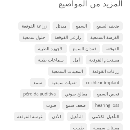
المزيد من المواضيع
ضعف السمع
السمع
ميدئل
زراعة القوقعة
الغرسة السمعية
زارعي القوقعة
حلول سمعية
القوقعة
فقدان السمع
الأجهزة الطبية
مستخدم القوقعة
أمل
سماعات طبية
زرعات القوقعة
المعينات السمعية
cochlear implant
تقنيات سمعية
سمع
فحص السمع
معالج صوتي
pérdida auditiva
hearing loss
ضعف سمع
صوت
التأهيل الكلامي
التأهيل
الأذن
غرسة القوقعة
معينات سمعية
طبيب