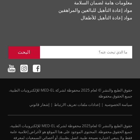
معلومات هامة لضمان السلامة
مواد إعادة التأهيل للبالغين والمراهقين
مواد إعادة التأهيل للأطفال
البحث
ما الذي تبحث عنه؟
حقوق الطبع والنشر © لعام 2025 محفوظة لشركة MED-EL للإلكترونيات الطبية،
جميع الحقوق محفوظة
سياسة الخصوصية
إعدادات ملفات تعريف الارتباط
إشعار قانوني
حقوق الطبع والنشر © لعام2025 محفوظة لشركة MED-EL للإلكترونيات الطبية،
جميع الحقوق محفوظة. المحتوى الموجود على هذا الموقع هو لأغراض إعلامية عامة
فقط ولا ينبغي اعتباره نصيحة طبية. اتصل بطبيبك أو أخصائي السمعيات لمعرفة