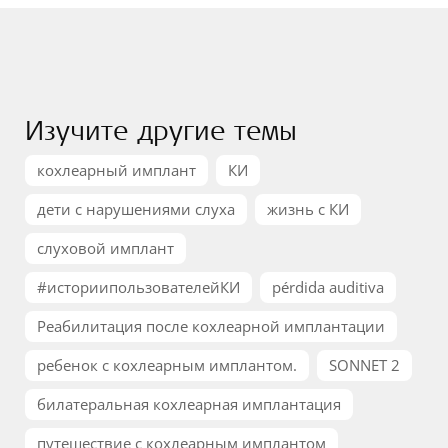
Изучите другие темы
кохлеарный имплант
КИ
дети с нарушениями слуха
жизнь с КИ
слуховой имплант
#историипользователейКИ
pérdida auditiva
Реабилитация после кохлеарной имплантации
ребенок с кохлеарным имплантом.
SONNET 2
билатеральная кохлеарная имплантация
путешествие с кохлеарным имплантом