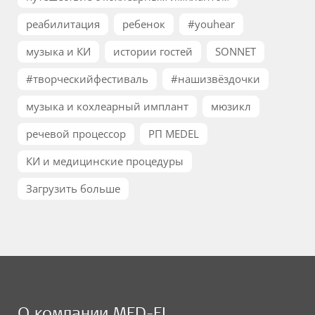
реабилитация
ребенок
#youhear
музыка и КИ
истории гостей
SONNET
#творческийфестиваль
#нашизвёздочки
музыка и кохлеарный имплант
мюзикл
речевой процессор
РП MEDEL
КИ и медицинские процедуры
Загрузить больше
О компании MED-EL