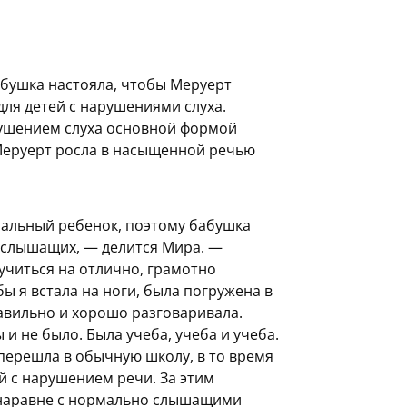
абушка настояла, чтобы Меруерт
для детей с нарушениями слуха.
рушением слуха основной формой
 Меруерт росла в насыщенной речью
мальный ребенок, поэтому бабушка
р слышащих, — делится Мира. —
учиться на отлично, грамотно
ы я встала на ноги, была погружена в
авильно и хорошо разговаривала.
 и не было. Была учеба, учеба и учеба.
 перешла в обычную школу, в то время
ей с нарушением речи. За этим
я наравне с нормально слышащими