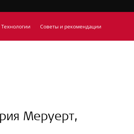
Технологии
Советы и рекомендации
ория Меруерт,