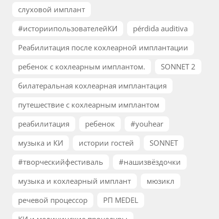
слуховой имплант
#историипользователейКИ
pérdida auditiva
Реабилитация после кохлеарной имплантации
ребенок с кохлеарным имплантом.
SONNET 2
билатеральная кохлеарная имплантация
путешествие с кохлеарным имплантом
реабилитация
ребенок
#youhear
музыка и КИ
истории гостей
SONNET
#творческийфестиваль
#нашизвёздочки
музыка и кохлеарный имплант
мюзикл
речевой процессор
РП MEDEL
КИ и медицинские процедуры