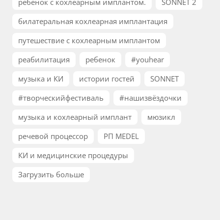
ребенок с кохлеарным имплантом.
SONNET 2
билатеральная кохлеарная имплантация
путешествие с кохлеарным имплантом
реабилитация
ребенок
#youhear
музыка и КИ
истории гостей
SONNET
#творческийфестиваль
#нашизвёздочки
музыка и кохлеарный имплант
мюзикл
речевой процессор
РП MEDEL
КИ и медицинские процедуры
Загрузить больше