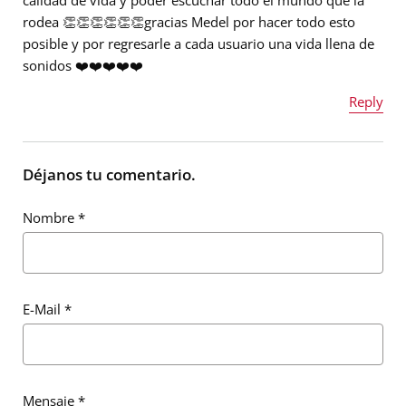
calidad de vida y poder escuchar todo el mundo que la
rodea 👏👏👏👏👏👏gracias Medel por hacer todo esto
posible y por regresarle a cada usuario una vida llena de
sonidos ❤️❤️❤️❤️❤️
Reply
Nombre
*
Déjanos tu comentario.
Nombre
*
E-Mail
*
E-Mail
*
Mensaje
*
Mensaje
*