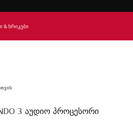
ი & ხრიკები
ᲐᲗᲕᲘᲡ
NDO 3 აუდიო პროცესორი