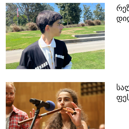
რე
დი
სა
ფეს