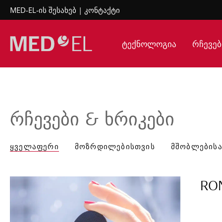
MED-EL-ის შესახებ
კონტაქტი
ტექნოლოგია
რჩევებ
რჩევები & ხრიკები
ᲧᲕᲔᲚᲐᲤᲔᲠᲘ
ᲛᲝᲖᲠᲓᲘᲚᲔᲑᲘᲡᲗᲕᲘᲡ
ᲛᲨᲝᲑᲚᲔᲑᲘᲡ
RO