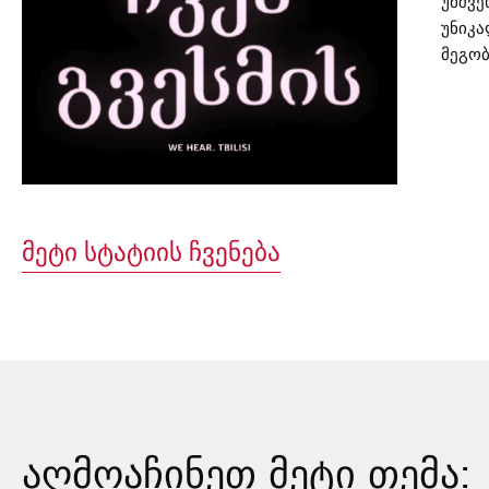
უმშვ
უნიკა
მეგო
ნაციო
ქუჩის
ეს ხმ
ხდება
ზრდა
იძულე
საბედ
მეტი სტატიის ჩვენება
იმპლა
და და
მიიღო
ოცნებ
აღმოაჩინეთ მეტი თემა: