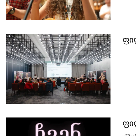
ფილ
ფილ