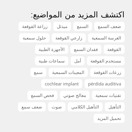
اكتشف المزيد من المواضيع:
ضعف السمع
السمع
ميدئل
زراعة القوقعة
الغرسة السمعية
زارعي القوقعة
حلول سمعية
القوقعة
فقدان السمع
الأجهزة الطبية
مستخدم القوقعة
أمل
سماعات طبية
زرعات القوقعة
المعينات السمعية
سمع
cochlear implant
pérdida auditiva
تقنيات سمعية
معالج صوتي
فحص السمع
التأهيل
التأهيل الكلامي
صوت
ضعف سمع
تحميل المزيد