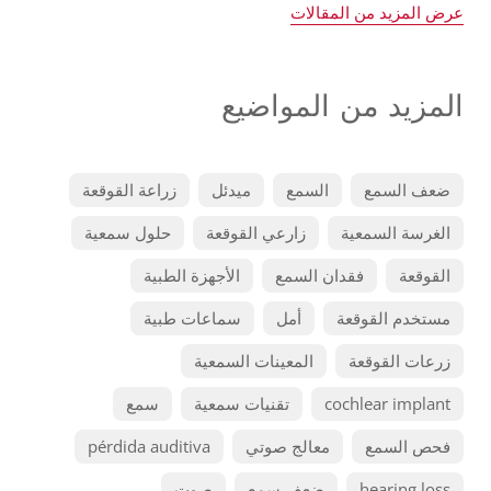
عرض المزيد من المقالات
المزيد من المواضيع
ضعف السمع
السمع
ميدئل
زراعة القوقعة
الغرسة السمعية
زارعي القوقعة
حلول سمعية
القوقعة
فقدان السمع
الأجهزة الطبية
مستخدم القوقعة
أمل
سماعات طبية
زرعات القوقعة
المعينات السمعية
cochlear implant
تقنيات سمعية
سمع
فحص السمع
معالج صوتي
pérdida auditiva
hearing loss
ضعف سمع
صوت