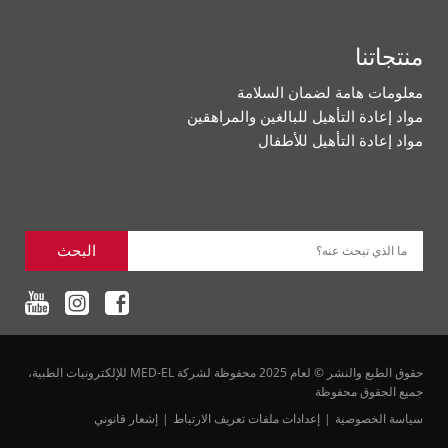
منتجاتنا
معلومات هامة لضمان السلامة
مواد إعادة التأهيل للبالغين والمراهقين
مواد إعادة التأهيل للأطفال
البحث
ما الذي تبحث عنه؟
حقوق الطبع والنشر © لعام 2025 محفوظة لشركة MED-EL للإلكترونيات الطبية،
جميع الحقوق محفوظة
سياسة الخصوصية
إعدادات ملفات تعريف الارتباط
إشعار قانوني