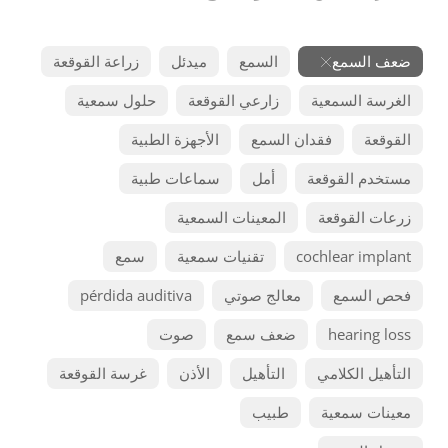
ضعف السمع
السمع
ميدئل
زراعة القوقعة
الغرسة السمعية
زارعي القوقعة
حلول سمعية
القوقعة
فقدان السمع
الأجهزة الطبية
مستخدم القوقعة
أمل
سماعات طبية
زرعات القوقعة
المعينات السمعية
cochlear implant
تقنيات سمعية
سمع
فحص السمع
معالج صوتي
pérdida auditiva
hearing loss
ضعف سمع
صوت
التأهيل الكلامي
التأهيل
الأذن
غرسة القوقعة
معينات سمعية
طبيب